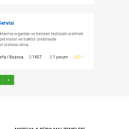
Servisi
ktarma organları ve benzeri teçhizatı üretmek
izel motor ve traktör üretiminde
r üreticisi olma...
urfa / Bozova
1457
1 yorum
4
»