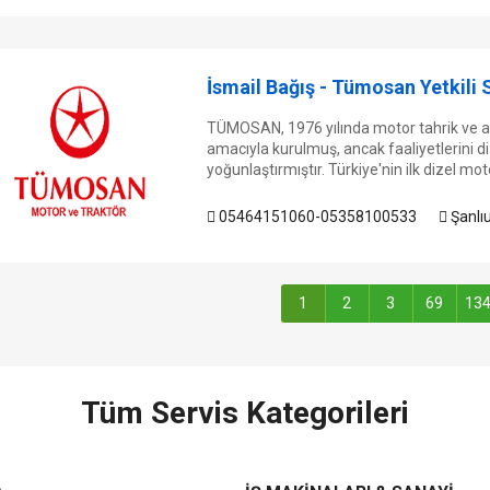
İsmail Bağış - Tümosan Yetkili 
TÜMOSAN, 1976 yılında motor tahrik ve a
amacıyla kurulmuş, ancak faaliyetlerini d
yoğunlaştırmıştır. Türkiye'nin ilk dizel moto
05464151060-05358100533
Şanlı
1
2
3
69
13
Tüm Servis Kategorileri