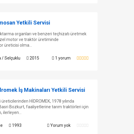
mosan Yetkili Servisi
ktarma organları ve benzeri teçhizatı üretmek
izel motor ve traktör üretiminde
r üreticisi olma...
 / Selçuklu
2015
1 yorum
dromek İş Makinaları Yetkili Servisi
üreticilerinden HİDROMEK, 1978 yılında
i Bozkurt, faaliyetlerine tarım traktörleri için
 ilerleyen...
ye
1993
Yorum yok