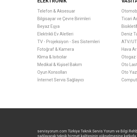
ELEKTRONİK
VASIT
Telefon & Aksesuar
Otomobil
Bilgisayar ve Çevre Birimleri
Ticari A
Beyaz Eşya
Bisiklet
Elektrikli Ev Aletleri
Deniz Ta
TV - Projeksiyon - Ses Sistemleri
ATV/UTV
Fotoğraf & Kamera
Hava Ara
Klima & Isıtıcılar
Otogaz 
Medikal & Kişisel Bakım
Oto Last
Oyun Konsolları
Oto Yaz
İnternet Servis Sağlayıcı
Comput
servisyorum.com Türkiye Teknik Servis Yorum ve Bilgi Rehberi
sağlayarak teknik hizmet kalitesinin yükselmesine katkıd