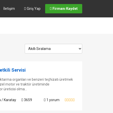
İletişim
Giriş Yap
Firmanı Kaydet
tkili Servisi
ktarma organları ve benzeri teçhizatı üretmek
izel motor ve traktör üretiminde
r üreticisi olma...
 / Karatay
3659
1 yorum