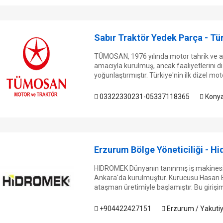
Sabır Traktör Yedek Parça - Tü
TÜMOSAN, 1976 yılında motor tahrik ve a
amacıyla kurulmuş, ancak faaliyetlerini d
yoğunlaştırmıştır. Türkiye'nin ilk dizel moto
03322330231-05337118365
Konya
Erzurum Bölge Yöneticiliği - Hi
HIDROMEK Dünyanın tanınmış iş makinesi 
Ankara'da kurulmuştur. Kurucusu Hasan Basr
ataşman üretimiyle başlamıştır. Bu girişim,
+904422427151
Erzurum / Yakuti