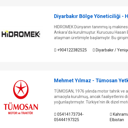
Diyarbakır Bölge Yöneticiliği - 
HIDROMEK Dünyanın tanınmış iş makinesi 
Ankara'da kurulmuştur. Kurucusu Hasan Basr
ataşman üretimiyle başlamıştır. Bu girişim,
+904122382525
Diyarbakır / Yeniş
Mehmet Yılmaz - Tümosan Yetki
TÜMOSAN, 1976 yılında motor tahrik ve a
amacıyla kurulmuş, ancak faaliyetlerini d
yoğunlaştırmıştır. Türkiye'nin ilk dizel moto
05414173734-
Kahrama
05444197325
Elbistan