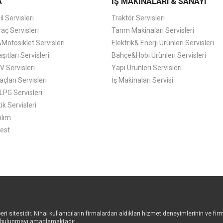
A
İŞ MAKİNALARI & SANAYİ
 Servisleri
Traktör Servisleri
raç Servisleri
Tarım Makinaları Servisleri
&Motosiklet Servisleri
Elektrik& Enerji Ürünleri Servisleri
şıtları Servisleri
Bahçe&Hobi Ürünleri Servisleri
 Servisleri
Yapı Ürünleri Servisleri
çları Servisleri
İş Makinaları Servisi
LPG Servisleri
ik Servisleri
ılım
est
 sitesidir. Nihai kullanıcıların firmalardan aldıkları hizmet deneyimlerinin ve firm
a bulunmayı amaçlamaktadır.