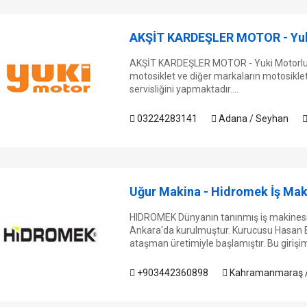
AKŞİT KARDEŞLER MOTOR - Yuki 
AKŞİT KARDEŞLER MOTOR - Yuki Motorlu Ar
motosiklet ve diğer markaların motosiklet, bi
servisliğini yapmaktadır....
03224283141
Adana / Seyhan
Uğur Makina - Hidromek İş Makin
HIDROMEK Dünyanın tanınmış iş makinesi 
Ankara'da kurulmuştur. Kurucusu Hasan Basr
ataşman üretimiyle başlamıştır. Bu girişim,
+903442360898
Kahramanmaraş /