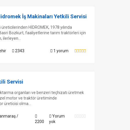
Hidromek İş Makinaları Yetkili Servisi
üreticilerinden HİDROMEK, 1978 yılında
i Bozkurt, faaliyetlerine tarım traktörleri için
 ilerleyen...
ehir
2343
1 yorum
li Servisi
ktarma organları ve benzeri teçhizatı üretmek
izel motor ve traktör üretiminde
r üreticisi olma...
nmaraş /
Yorum
2200
yok