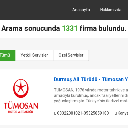
Anasayfa
Hakkımızda
Arama sonucunda
1331
firma bulundu.
Tümü
Yetkili Servisler
Özel Servisler
Durmuş Ali Türüdü - Tümosan Ye
TÜMOSAN, 1976 yılında motor tahrik ve a
amacıyla kurulmuş, ancak faaliyetlerini d
yoğunlaştırmıştır. Türkiye'nin ilk dizel moto
03322381021-05325859183
Konya