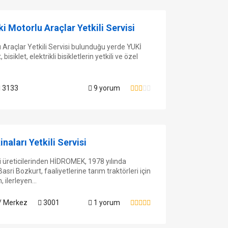
Motorlu Araçlar Yetkili Servisi
açlar Yetkili Servisi bulunduğu yerde YUKİ
siklet, elektrikli bisikletlerin yetkili ve özel
3133
9 yorum
aları Yetkili Servisi
üreticilerinden HİDROMEK, 1978 yılında
i Bozkurt, faaliyetlerine tarım traktörleri için
 ilerleyen...
 Merkez
3001
1 yorum