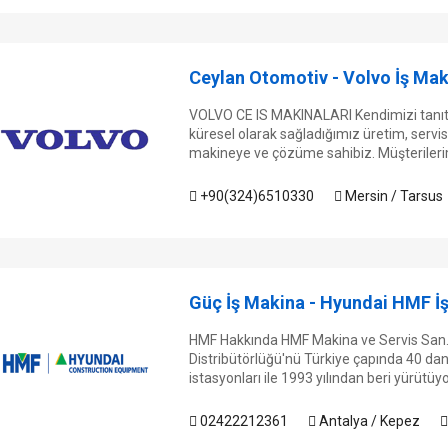
Ceylan Otomotiv - Volvo İş Maki
VOLVO CE IS MAKINALARI Kendimizi tanıtm
küresel olarak sağladığımız üretim, servis 
makineye ve çözüme sahibiz. Müşterilerim
+90(324)6510330
Mersin / Tarsus
Güç İş Makina - Hyundai HMF İş 
HMF Hakkında HMF Makina ve Servis San. v
Distribütörlüğü'nü Türkiye çapında 40 dan 
istasyonları ile 1993 yılından beri yürütüyo
02422212361
Antalya / Kepez