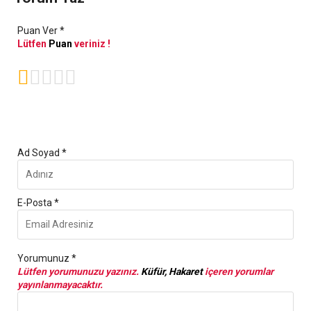
Puan Ver *
Lütfen
Puan
veriniz !





Ad Soyad *
E-Posta *
Yorumunuz *
Lütfen yorumunuzu yazınız.
Küfür, Hakaret
içeren yorumlar
yayınlanmayacaktır.