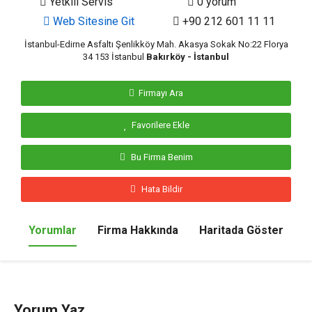
Yetkili Servis
0 yorum
Web Sitesine Git
+90 212 601 11 11
İstanbul-Edirne Asfaltı Şenlikköy Mah. Akasya Sokak No:22 Florya
34 153 İstanbul
Bakırköy - İstanbul
Firmayı Ara
Favorilere Ekle
Bu Firma Benim
Hata Bildir
Yorumlar
Firma Hakkında
Haritada Göster
Yorum Yaz