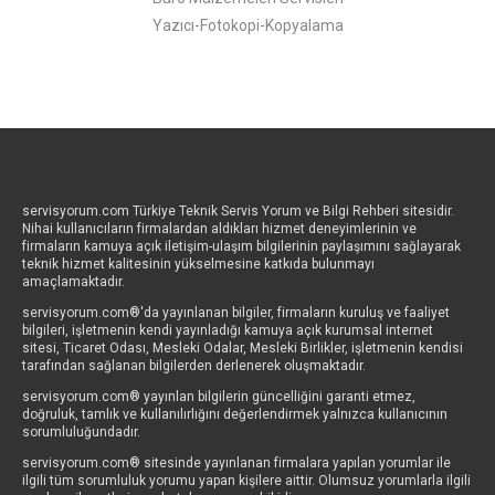
Yazıcı-Fotokopi-Kopyalama
servisyorum.com Türkiye Teknik Servis Yorum ve Bilgi Rehberi sitesidir.
Nihai kullanıcıların firmalardan aldıkları hizmet deneyimlerinin ve
firmaların kamuya açık iletişim-ulaşım bilgilerinin paylaşımını sağlayarak
teknik hizmet kalitesinin yükselmesine katkıda bulunmayı
amaçlamaktadır.
servisyorum.com®'da yayınlanan bilgiler, firmaların kuruluş ve faaliyet
bilgileri, işletmenin kendi yayınladığı kamuya açık kurumsal internet
sitesi, Ticaret Odası, Mesleki Odalar, Mesleki Birlikler, işletmenin kendisi
tarafından sağlanan bilgilerden derlenerek oluşmaktadır.
servisyorum.com® yayınlan bilgilerin güncelliğini garanti etmez,
doğruluk, tamlık ve kullanılırlığını değerlendirmek yalnızca kullanıcının
sorumluluğundadır.
servisyorum.com® sitesinde yayınlanan firmalara yapılan yorumlar ile
ilgili tüm sorumluluk yorumu yapan kişilere aittir. Olumsuz yorumlarla ilgili