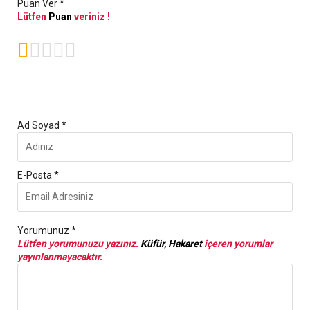
Puan Ver *
Lütfen
Puan
veriniz !





Ad Soyad *
E-Posta *
Yorumunuz *
Lütfen yorumunuzu yazınız.
Küfür, Hakaret
içeren yorumlar
yayınlanmayacaktır.