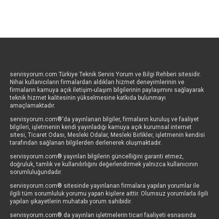
servisyorum.com Türkiye Teknik Servis Yorum ve Bilgi Rehberi sitesidir.
Nihai kullanıcıların firmalardan aldıkları hizmet deneyimlerinin ve
firmaların kamuya açık iletişim-ulaşım bilgilerinin paylaşımını sağlayarak
teknik hizmet kalitesinin yükselmesine katkıda bulunmayı
amaçlamaktadır.
servisyorum.com®'da yayınlanan bilgiler, firmaların kuruluş ve faaliyet
bilgileri, işletmenin kendi yayınladığı kamuya açık kurumsal internet
sitesi, Ticaret Odası, Mesleki Odalar, Mesleki Birlikler, işletmenin kendisi
tarafından sağlanan bilgilerden derlenerek oluşmaktadır.
servisyorum.com® yayınlan bilgilerin güncelliğini garanti etmez,
doğruluk, tamlık ve kullanılırlığını değerlendirmek yalnızca kullanıcının
sorumluluğundadır.
servisyorum.com® sitesinde yayınlanan firmalara yapılan yorumlar ile
ilgili tüm sorumluluk yorumu yapan kişilere aittir. Olumsuz yorumlarla ilgili
yapılan şikayetlerin muhatabı yorum sahibidir.
servisyorum.com® da yayınlan işletmelerin ticari faaliyeti esnasında