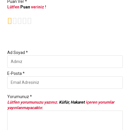
Puan Ver *
Lütfen
Puan
veriniz !





Ad Soyad *
E-Posta *
Yorumunuz *
Lütfen yorumunuzu yazınız.
Küfür, Hakaret
içeren yorumlar
yayınlanmayacaktır.