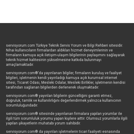
servisyorum.com Türkiye Teknik Servis Yorum ve Bilgi Rehberi sitesidir.
Nihai kullanıcıların firmalardan aldıkları hizmet deneyimlerinin ve
firmaların kamuya açık iletişim-ulaşım bilgilerinin paylaşımını sağlayarak
teknik hizmet kalitesinin yükselmesine katkıda bulunmayı
amaçlamaktadır.
servisyorum.com®'da yayınlanan bilgiler, firmaların kuruluş ve faaliyet
bilgileri, işletmenin kendi yayınladığı kamuya açık kurumsal internet
sitesi, Ticaret Odası, Mesleki Odalar, Mesleki Birlikler, işletmenin kendisi
tarafından sağlanan bilgilerden derlenerek oluşmaktadır.
servisyorum.com® yayınlan bilgilerin güncelliğini garanti etmez,
doğruluk, tamlık ve kullanılırlığını değerlendirmek yalnızca kullanıcının
sorumluluğundadır.
servisyorum.com® sitesinde yayınlanan firmalara yapılan yorumlar ile
ilgili tüm sorumluluk yorumu yapan kişilere aittir. Olumsuz yorumlarla ilgili
yapılan şikayetlerin muhatabı yorum sahibidir.
servisyorum.com® da yayınlan işletmelerin ticari faaliyeti esnasında