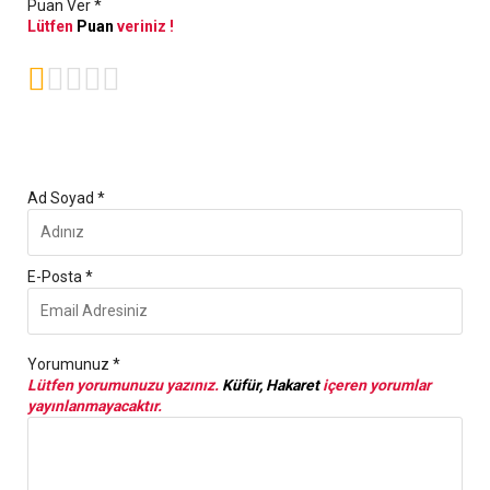
Puan Ver *
Lütfen
Puan
veriniz !





Ad Soyad *
E-Posta *
Yorumunuz *
Lütfen yorumunuzu yazınız.
Küfür, Hakaret
içeren yorumlar
yayınlanmayacaktır.