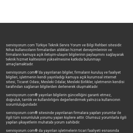
servisyorum.com Türkiye Teknik Servis Yorum ve Bilgi Rehberi sitesidir.
Nihai kullanıcıların firmalardan aldıkları hizmet deneyimlerinin ve
firmaların kamuya açık iletişim-ulaşım bilgilerinin paylaşımını sağlayarak
teknik hizmet kalitesinin yükselmesine katkıda bulunmayı
amaçlamaktadır.
servisyorum.com®'da yayınlanan bilgiler, firmaların kuruluş ve faaliyet
bilgileri, işletmenin kendi yayınladığı kamuya açık kurumsal internet
sitesi, Ticaret Odası, Mesleki Odalar, Mesleki Birlikler, işletmenin kendisi
tarafından sağlanan bilgilerden derlenerek oluşmaktadır.
servisyorum.com® yayınlan bilgilerin güncelliğini garanti etmez,
doğruluk, tamlık ve kullanılırlığını değerlendirmek yalnızca kullanıcının
sorumluluğundadır.
servisyorum.com® sitesinde yayınlanan firmalara yapılan yorumlar ile
ilgili tüm sorumluluk yorumu yapan kişilere aittir. Olumsuz yorumlarla ilgili
yapılan şikayetlerin muhatabı yorum sahibidir.
servisyorum.com® da yayınlan işletmelerin ticari faaliyeti esnasında