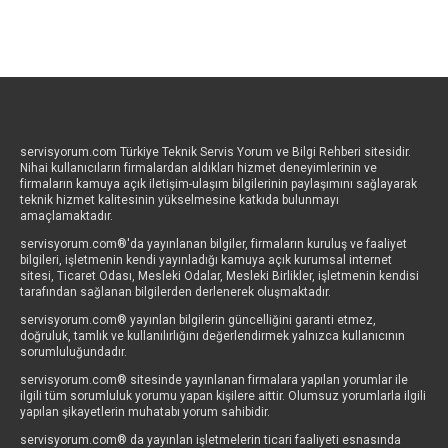
servisyorum.com Türkiye Teknik Servis Yorum ve Bilgi Rehberi sitesidir.
Nihai kullanıcıların firmalardan aldıkları hizmet deneyimlerinin ve
firmaların kamuya açık iletişim-ulaşım bilgilerinin paylaşımını sağlayarak
teknik hizmet kalitesinin yükselmesine katkıda bulunmayı
amaçlamaktadır.
servisyorum.com®'da yayınlanan bilgiler, firmaların kuruluş ve faaliyet
bilgileri, işletmenin kendi yayınladığı kamuya açık kurumsal internet
sitesi, Ticaret Odası, Mesleki Odalar, Mesleki Birlikler, işletmenin kendisi
tarafından sağlanan bilgilerden derlenerek oluşmaktadır.
servisyorum.com® yayınlan bilgilerin güncelliğini garanti etmez,
doğruluk, tamlık ve kullanılırlığını değerlendirmek yalnızca kullanıcının
sorumluluğundadır.
servisyorum.com® sitesinde yayınlanan firmalara yapılan yorumlar ile
ilgili tüm sorumluluk yorumu yapan kişilere aittir. Olumsuz yorumlarla ilgili
yapılan şikayetlerin muhatabı yorum sahibidir.
servisyorum.com® da yayınlan işletmelerin ticari faaliyeti esnasında