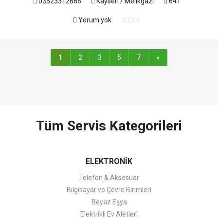
03523312686
Kayseri / Melikgazi
641
Yorum yok
1
2
3
5
7
»
Tüm Servis Kategorileri
ELEKTRONİK
Telefon & Aksesuar
Bilgisayar ve Çevre Birimleri
Beyaz Eşya
Elektrikli Ev Aletleri