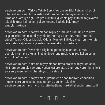
servisyorum.com Türkiye Teknik Servis Yorum ve Bilgi Rehberi sitesidir.
Nihai kullanıcıların firmalardan aldıkları hizmet deneyimlerinin ve
firmaların kamuya açık iletişim-ulaşım bilgilerinin paylaşımını sağlayarak
teknik hizmet kalitesinin yükselmesine katkıda bulunmayı
amaçlamaktadır.
servisyorum.com®'da yayınlanan bilgiler, firmaların kuruluş ve faaliyet
bilgileri, işletmenin kendi yayınladığı kamuya açık kurumsal internet
sitesi, Ticaret Odası, Mesleki Odalar, Mesleki Birlikler, işletmenin kendisi
tarafından sağlanan bilgilerden derlenerek oluşmaktadır.
servisyorum.com® yayınlan bilgilerin güncelliğini garanti etmez,
doğruluk, tamlık ve kullanılırlığını değerlendirmek yalnızca kullanıcının
sorumluluğundadır.
servisyorum.com® sitesinde yayınlanan firmalara yapılan yorumlar ile
ilgili tüm sorumluluk yorumu yapan kişilere aittir. Olumsuz yorumlarla ilgili
yapılan şikayetlerin muhatabı yorum sahibidir.
servisyorum.com® da yayınlan işletmelerin ticari faaliyeti esnasında
müşteri ilişkileri veya satış pazarlama usulleri/teknikleri
servisyorum.com®'u hiç bir surette bağlamamakta/ilgilendirmemektedir.